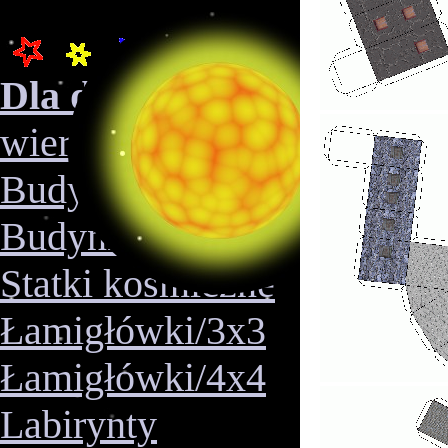
Dla dzieci
wierszyki
Budynki (bez tekstur)
Budynki (tekstury)
Statki kosmiczne
Łamigłówki/3x3
Łamigłówki/4x4
Labirynty