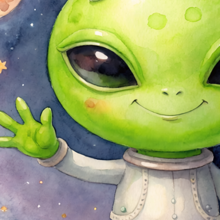
.)
.)