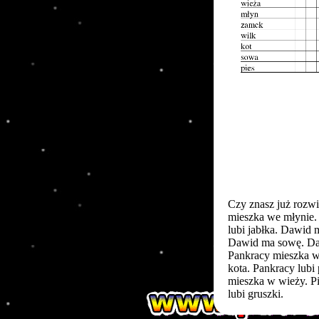
Czy znasz już rozw
mieszka we młynie.
lubi jabłka. Dawid
Dawid ma sowę. Daw
Pankracy mieszka w
kota. Pankracy lubi
mieszka w wieży. Pi
lubi gruszki.