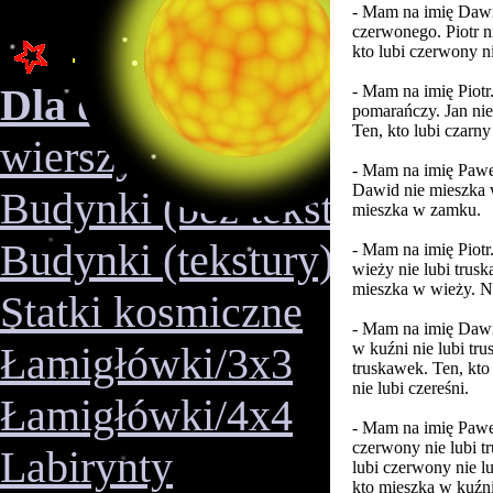
- Mam na imię Dawid
czerwonego. Piotr ni
kto lubi czerwony 
Dla dzieci
- Mam na imię Piotr
pomarańczy. Jan nie
Ten, kto lubi czarny
wierszyki
- Mam na imię Paweł
Dawid nie mieszka 
Budynki (bez tekstur)
mieszka w zamku.
Budynki (tekstury)
- Mam na imię Piotr
wieży nie lubi trus
mieszka w wieży. Ni
Statki kosmiczne
- Mam na imię Dawi
Łamigłówki/3x3
w kuźni nie lubi tru
truskawek. Ten, kt
nie lubi czereśni.
Łamigłówki/4x4
- Mam na imię Paweł
czerwony nie lubi t
Labirynty
lubi czerwony nie l
kto mieszka w kuźni