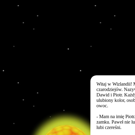
Witaj w Wizlandii! M
czarodziejów. Nazyw
Dawid i Piotr. Każd
ulubiony kolor, oso
owoc.
- Mam na imię Piotr
zamku. Paweł nie lu
lubi czereśni.