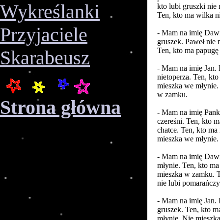
Wykreślanki
kto lubi gruszki nie
Ten, kto ma wilka ni
Przyjaciele
- Mam na imię Dawi
gruszek. Paweł nie 
Ten, kto ma papugę 
Skarabeusz
- Mam na imię Jan.
nietoperza. Ten, kt
mieszka we młynie.
w zamku.
Strona główna
- Mam na imię Pankr
czereśni. Ten, kto 
chatce. Ten, kto ma 
mieszka we młynie.
- Mam na imię Daw
młynie. Ten, kto ma
mieszka w zamku. T
nie lubi pomarańczy
- Mam na imię Jan. 
gruszek. Ten, kto m
młynie. Nie mieszk