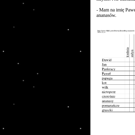
- Mam na imię Paweł
ananasów.