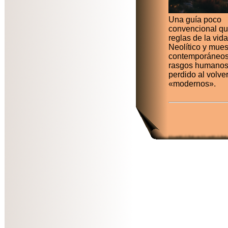
Una guía poco
convencional qu
reglas de la vida
Neolítico y mues
contemporáneos
rasgos humano
perdido al volve
«modernos».