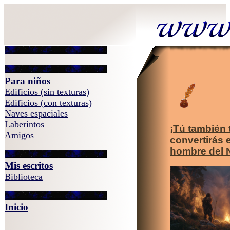
Para niños
Edificios (sin texturas)
Edificios (con texturas)
Naves espaciales
Laberintos
¡Tú también 
Amigos
convertirás 
hombre del N
Mis escritos
Biblioteca
Inicio