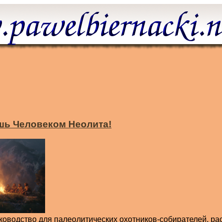
шь Человеком Неолита!
оводство для палеолитических охотников-собирателей, ра