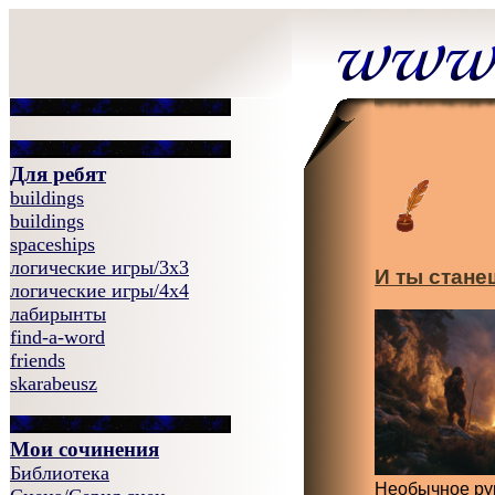
Для ребят
buildings
buildings
spaceships
логические игры/3x3
И ты стане
логические игры/4x4
лабирынты
find-a-word
friends
skarabeusz
Мои сочинения
Библиотека
Необычное рук