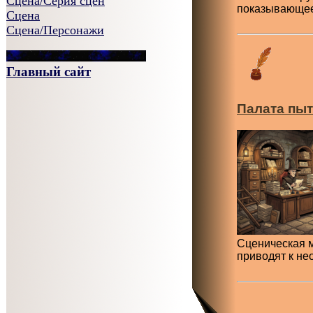
Сцена/Серия сцен
показывающее
Сцена
Сцена/Персонажи
Главный сайт
Палата пы
Сценическая м
приводят к не