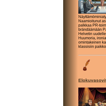
Näyttämöminiaty
Naamioitunut as
palkkaa PR-toim
brändäämään Par
Helvetin uudelle
Huumoria, ironia
omintakeinen ka
klassisiin paikko
Elokuvasovi