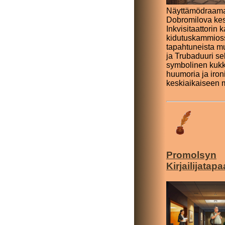
Näyttämödraam
Dobromilova ke
Inkvisitaattorin 
kidutuskammios
tapahtuneista mu
ja Trubaduuri s
symbolinen kukk
huumoria ja iron
keskiaikaiseen 
Promolsyn
Kirjailijatap