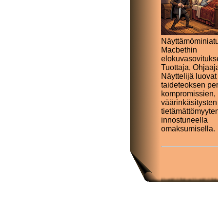
Näyttämöminiat
Macbethin
elokuvasovituks
Tuottaja, Ohjaaj
Näyttelijä luovat
taideteoksen pe
kompromissien,
väärinkäsityste
tietämättömyyte
innostuneella
omaksumisella.