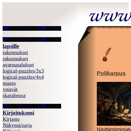
lapsille
rakennukset
rakennukset
avaruusalukset
logical-puzzles/3x3
Polikarpus
logical-puzzles/4x4
mazes
ystavät
skarabeusz
Kirjoitukseni
Kirjasto
Näkymä/sarja
Näyttämöminiatyy