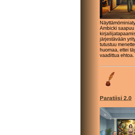
Näyttämöminiaty
Ambicki saapuu
kirjailijatapaami
järjestävään yri
tutustuu menettel
huomaa, ettei tä
vaadittua ehtoa.
Paratiisi 2.0