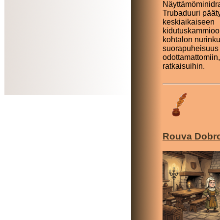
Näyttämöminidr
Trubaduuri päät
keskiaikaiseen
kidutuskammioo
kohtalon nurinku
suorapuheisuus 
odottamattomiin, 
ratkaisuihin.
Rouva Dobr