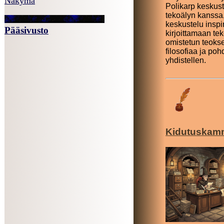
Näkymä
Polikarp keskus
tekoälyn kanssa,
keskustelu inspi
Pääsivusto
kirjoittamaan tek
omistetun teoks
filosofiaa ja poh
yhdistellen.
Kidutuskam