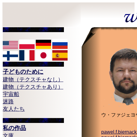
子どものために
建物（テクスチャなし）
建物（テクスチャあり）
宇宙船
迷路
友人たち
ウ・ファジェヨ
私の作品
pawel.f.biernac
文庫