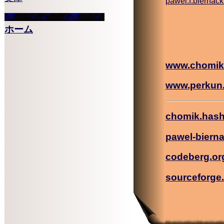
pawel.f.biernac
ホーム
www.chomik
www.perkun
chomik.has
pawel-biern
codeberg.or
sourceforge.