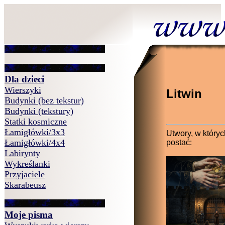
Dla dzieci
Wierszyki
Litwin
Budynki (bez tekstur)
Budynki (tekstury)
Statki kosmiczne
Łamigłówki/3x3
Utwory, w któryc
Łamigłówki/4x4
postać:
Labirynty
Wykreślanki
Przyjaciele
Skarabeusz
Moje pisma