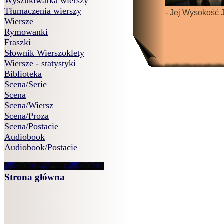
Wyszukiwarka wierszy
Tłumaczenia wierszy
-
Jej Wysokość 
Wiersze
Rymowanki
Fraszki
Słownik Wierszoklety
Wiersze - statystyki
Biblioteka
Scena/Serie
Scena
Scena/Wiersz
Scena/Proza
Scena/Postacie
Audiobook
Audiobook/Postacie
Strona główna