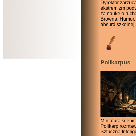
Dyrektor zarzuc
ekstremizm po
za naukę o ruch
Browna. Humor, i
absurd szkolnej k
Polikarpus
Miniatura scenic
Polikarp rozmaw
Sztuczną Intelig