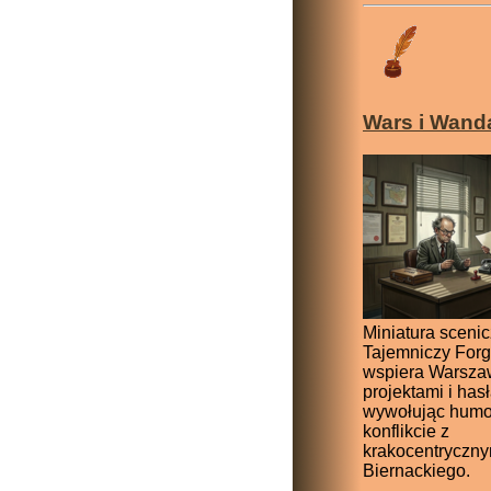
Wars i Wand
Miniatura scenic
Tajemniczy Forg
wspiera Warsz
projektami i has
wywołując humor
konflikcie z
krakocentryczn
Biernackiego.