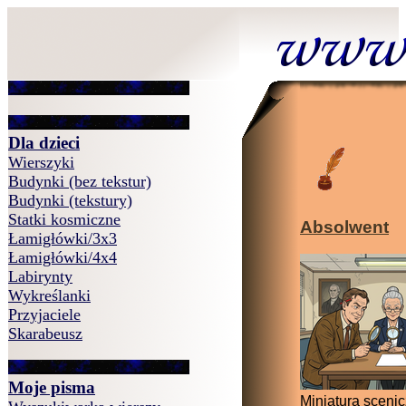
Dla dzieci
Wierszyki
Budynki (bez tekstur)
Budynki (tekstury)
Statki kosmiczne
Absolwent
Łamigłówki/3x3
Łamigłówki/4x4
Labirynty
Wykreślanki
Przyjaciele
Skarabeusz
Moje pisma
Miniatura sceni