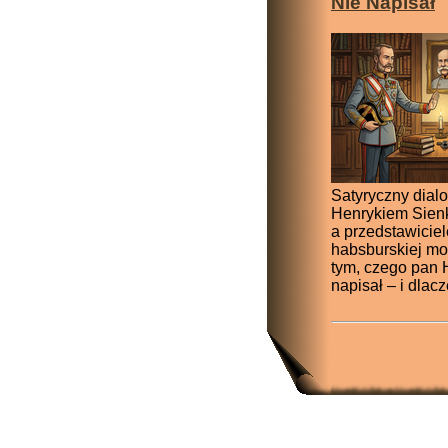
Nie Napisał
Satyryczny dial
Henrykiem Sien
a przedstawicie
habsburskiej mo
tym, czego pan 
napisał – i dlac