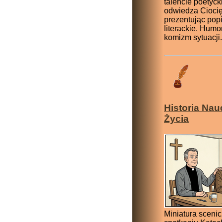
talencie poetyck
odwiedza Ciocię
prezentując pop
literackie. Humor,
komizm sytuacji.
Historia Nau
Życia
Miniatura sceni