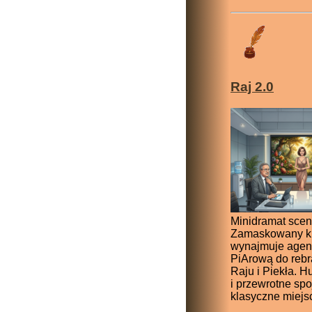
Raj 2.0
Minidramat scen
Zamaskowany kl
wynajmuje agen
PiArową do reb
Raju i Piekła. H
i przewrotne spo
klasyczne miejs