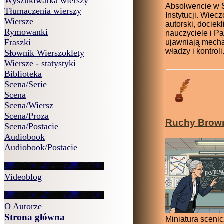
Wyszukiwarka wierszy
Absolwencie w 
Tłumaczenia wierszy
Instytucji. Wiec
Wiersze
autorski, dociekl
Rymowanki
nauczyciele i Pa
Fraszki
ujawniają mech
władzy i kontroli
Słownik Wierszoklety
Wiersze - statystyki
Biblioteka
Scena/Serie
Scena
Scena/Wiersz
Scena/Proza
Ruchy Brow
Scena/Postacie
Audiobook
Audiobook/Postacie
Videoblog
O Autorze
Strona główna
Miniatura sceni