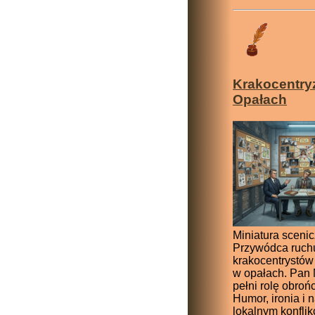
Krakocentr
Opałach
Miniatura scenic
Przywódca ruch
krakocentrystów
w opałach. Pan
pełni rolę obroń
Humor, ironia i 
lokalnym konflik