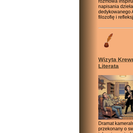
rozmowa inspiru
napisania dzieła
dedykowanego A
filozofię i refleks
Wizyta Krew
Literata
Dramat kameraln
przekonany o s