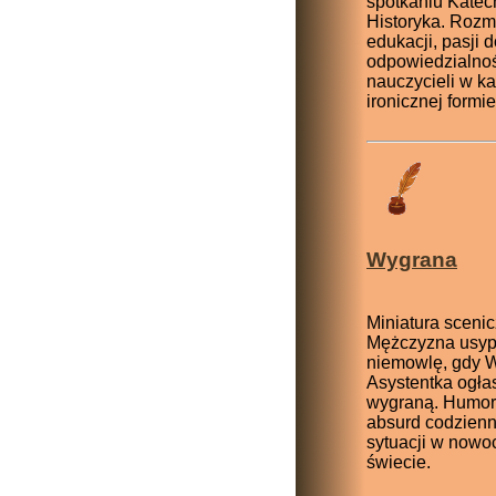
spotkaniu Katech
Historyka. Roz
edukacji, pasji 
odpowiedzialno
nauczycieli w k
ironicznej formie
Wygrana
Miniatura scenic
Mężczyzna usyp
niemowlę, gdy W
Asystentka ogła
wygraną. Humor, 
absurd codzien
sytuacji w now
świecie.