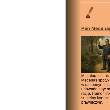
Pan Mecena
Miniatura sceni
Mecenas spotyk
w ustronnym mie
udowadniając m
rację. Humor, iro
subtelny komizm
prawniczym.