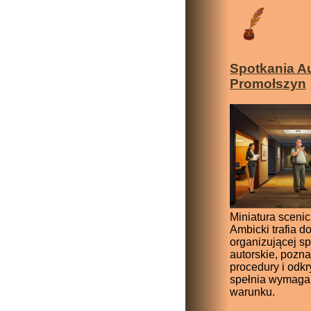
Spotkania A
Promołszyn
Miniatura sceni
Ambicki trafia do
organizującej s
autorskie, pozna
procedury i odkr
spełnia wymag
warunku.