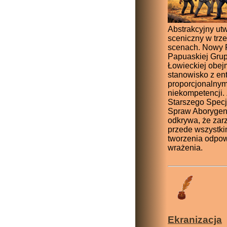
Abstrakcyjny ut
sceniczny w trz
scenach. Nowy 
Papuaskiej Gru
Łowieckiej obej
stanowisko z e
proporcjonalnym
niekompetencji.
Starszego Specj
Spraw Aborygeni
odkrywa, że zar
przede wszystki
tworzenia odpo
wrażenia.
Ekranizacja