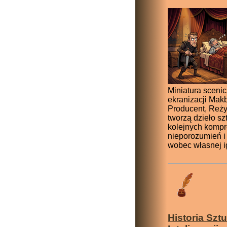
Miniatura sceni
ekranizacji Makb
Producent, Reżys
tworzą dzieło sz
kolejnych komp
nieporozumień i
wobec własnej i
Historia Szt