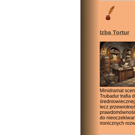
Izba Tortur
Minidramat scen
Trubadur trafia 
średniowiecznej 
lecz przewrotnoś
prawdomówność
do nieoczekiwa
ironicznych roz