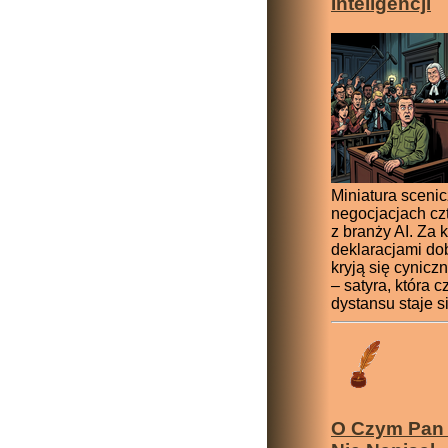
Inteligencji
Miniatura sceni
negocjacjach czt
z branży AI. Za k
deklaracjami dob
kryją się cynic
– satyra, która c
dystansu staje s
O Czym Pan