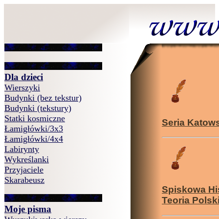
Dla dzieci
Wierszyki
Budynki (bez tekstur)
Budynki (tekstury)
Statki kosmiczne
Seria Katow
Łamigłówki/3x3
Łamigłówki/4x4
Labirynty
Wykreślanki
Przyjaciele
Skarabeusz
Spiskowa Hi
Teoria Polsk
Moje pisma