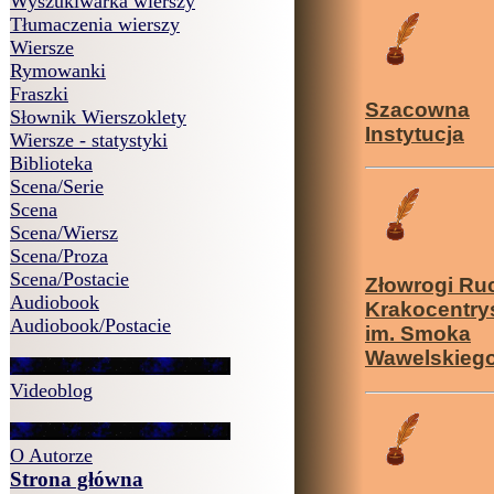
Wyszukiwarka wierszy
Tłumaczenia wierszy
Wiersze
Rymowanki
Fraszki
Szacowna
Słownik Wierszoklety
Instytucja
Wiersze - statystyki
Biblioteka
Scena/Serie
Scena
Scena/Wiersz
Scena/Proza
Scena/Postacie
Złowrogi Ru
Audiobook
Krakocentry
Audiobook/Postacie
im. Smoka
Wawelskieg
Videoblog
O Autorze
Strona główna