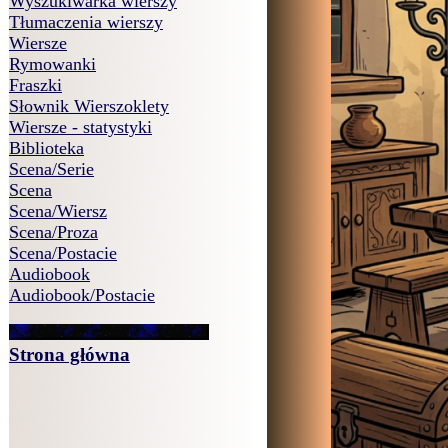
Wyszukiwarka wierszy
Tłumaczenia wierszy
Wiersze
Rymowanki
Fraszki
Słownik Wierszoklety
Wiersze - statystyki
Biblioteka
Scena/Serie
Scena
Scena/Wiersz
Scena/Proza
Scena/Postacie
Audiobook
Audiobook/Postacie
Strona główna