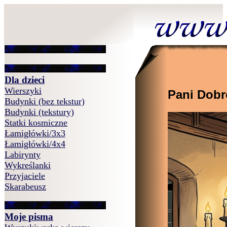
Dla dzieci
Wierszyki
Pani Dob
Budynki (bez tekstur)
Budynki (tekstury)
Statki kosmiczne
Łamigłówki/3x3
Łamigłówki/4x4
Labirynty
Wykreślanki
Przyjaciele
Skarabeusz
Moje pisma