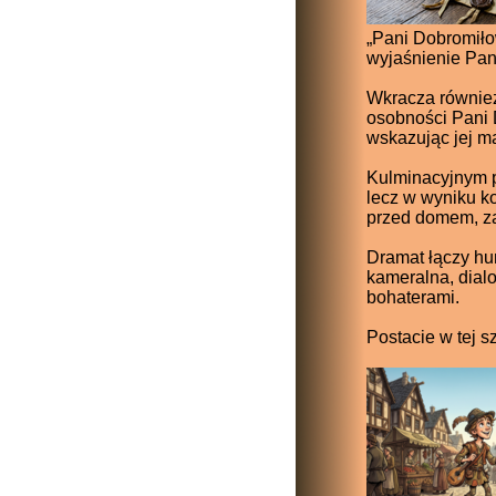
„Pani Dobromiło
wyjaśnienie Pani
Wkracza również
osobności Pani 
wskazując jej 
Kulminacyjnym pu
lecz w wyniku k
przed domem, za
Dramat łączy hum
kameralna, dial
bohaterami.
Postacie w tej s