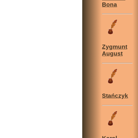
Bona
Zygmunt
August
Stańczyk