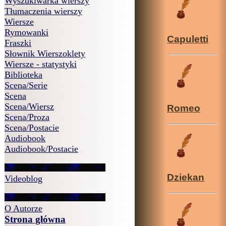
Wyszukiwarka wierszy
Tłumaczenia wierszy
Wiersze
Rymowanki
Capuletti
Fraszki
Słownik Wierszoklety
Wiersze - statystyki
Biblioteka
Scena/Serie
Scena
Scena/Wiersz
Romeo
Scena/Proza
Scena/Postacie
Audiobook
Audiobook/Postacie
Dziekan
Videoblog
O Autorze
Strona główna