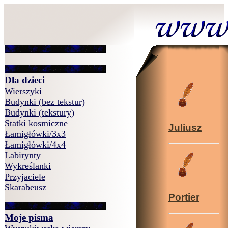
Dla dzieci
Wierszyki
Budynki (bez tekstur)
Budynki (tekstury)
Statki kosmiczne
Juliusz
Łamigłówki/3x3
Łamigłówki/4x4
Labirynty
Wykreślanki
Przyjaciele
Skarabeusz
Portier
Moje pisma