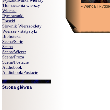
Wyszukiwarka wierszy
Tłumaczenia wierszy
-
Wanda i Rydgi
Wiersze
Rymowanki
Fraszki
Słownik Wierszoklety
Wiersze - statystyki
Biblioteka
Scena/Serie
Scena
Scena/Wiersz
Scena/Proza
Scena/Postacie
Audiobook
Audiobook/Postacie
Strona główna