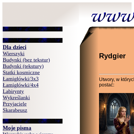
Dla dzieci
Wierszyki
Rydgier
Budynki (bez tekstur)
Budynki (tekstury)
Statki kosmiczne
Łamigłówki/3x3
Utwory, w któryc
Łamigłówki/4x4
postać:
Labirynty
Wykreślanki
Przyjaciele
Skarabeusz
Moje pisma