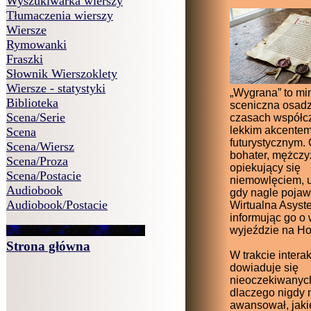
Wyszukiwarka wierszy
Tłumaczenia wierszy
Wiersze
Rymowanki
Fraszki
Słownik Wierszoklety
Wiersze - statystyki
„Wygrana” to mi
Biblioteka
sceniczna osad
Scena/Serie
czasach współc
lekkim akcente
Scena
futurystycznym.
Scena/Wiersz
bohater, mężcz
Scena/Proza
opiekujący się
Scena/Postacie
niemowlęciem, u
Audiobook
gdy nagle pojaw
Audiobook/Postacie
Wirtualna Asyste
informując go o
wyjeździe na Ho
Strona główna
W trakcie interak
dowiaduje się
nieoczekiwanych
dlaczego nigdy 
awansował, jaki