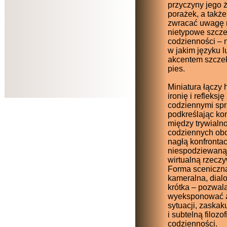
przyczyny jego 
porażek, a takż
zwracać uwagę 
nietypowe szcze
codzienności – 
w jakim języku l
akcentem szcze
pies.
Miniatura łączy 
ironię i refleksję
codziennymi sp
podkreślając kon
między trywialn
codziennych ob
nagłą konfrontac
niespodziewaną 
wirtualną rzeczy
Forma sceniczn
kameralna, dial
krótka – pozwal
wyeksponować 
sytuacji, zaska
i subtelną filozof
codzienności.