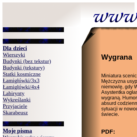
Dla dzieci
Wierszyki
Wygrana
Budynki (bez tekstur)
Budynki (tekstury)
Statki kosmiczne
Miniatura scenic
Łamigłówki/3x3
Mężczyzna usyp
Łamigłówki/4x4
niemowlę, gdy W
Asystentka ogła
Labirynty
wygraną. Humor, 
Wykreślanki
absurd codzien
Przyjaciele
sytuacji w now
Skarabeusz
świecie.
Moje pisma
PDF: