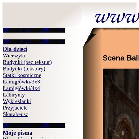
Dla dzieci
Wierszyki
Scena Bal
Budynki (bez tekstur)
Budynki (tekstury)
Statki kosmiczne
Łamigłówki/3x3
Łamigłówki/4x4
Labirynty
Wykreślanki
Przyjaciele
Skarabeusz
Moje pisma